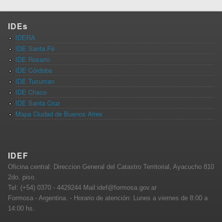
IDEs
IDERA
IDE Santa Fé
IDE Rosario
IDE Córdoba
IDE Tucuman
IDE Chaco
IDE Santa Cruz
Mapa Ciudad de Buenos Aires
IDEF
Oficina central: Direccion General del Catastro Territorial, Ayacucho 810
2do. piso.
Tel: (+54) 0370 - 4429244 Mail:idef@formosa.gov.ar
Formosa - Argentina. - Horario de atención: Lunes a viernes de 8:00 a
14:00 hs.