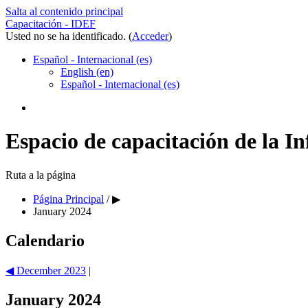
Salta al contenido principal
Capacitación - IDEF
Usted no se ha identificado. (
Acceder
)
Español - Internacional ‎(es)‎
English ‎(en)‎
Español - Internacional ‎(es)‎
Espacio de capacitación de la I
Ruta a la página
Página Principal
/
▶︎
January 2024
Calendario
◀︎
December 2023
|
January 2024